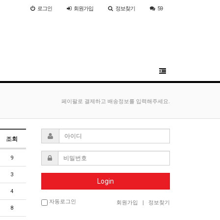
로그인
회원
가입
정보찾기
59
페이팔로 결제하고 배송정보를 입력해주세요.
조회
9
3
Login
4
자동로그인
회원가입
|
정보찾기
8