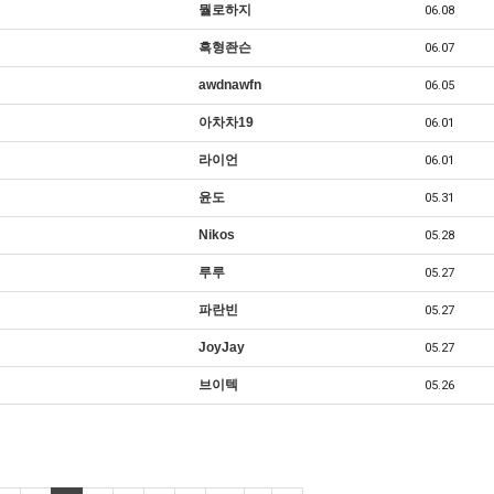
뭘로하지
06.08
흑형좐슨
06.07
awdnawfn
06.05
아차차19
06.01
라이언
06.01
윤도
05.31
Nikos
05.28
루루
05.27
파란빈
05.27
JoyJay
05.27
브이텍
05.26