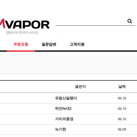
 사용법
123
주문 및 결제 안내
59
엠베이퍼 한국어 사이트
주문요청
질문답변
고객지원
글쓴이
날짜
유럽산달팽이
06.10
하얀늑대1
06.10
거리의풍경
06.10
늑기한
06.09