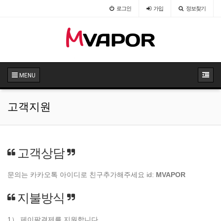
로그인
가입
정보찾기
법
123
주문 및 결제 안내
59
MENU
고객지원
고객상담
문의는 카카오톡 아이디로 친구추가해주세요 id:
MVAPOR
지불방식
1） 페이팔결제를 지원합니다.